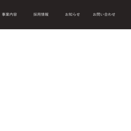
事業内容
採用情報
お知らせ
お問い合わせ
力してください。概要または、深く掘り下げた説明を追加
、インスピレーション、制作方法などサイト訪問者に伝え
プロジェクトの説明を追加するには、「プロジェクトを管