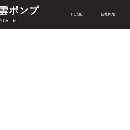
雲ポンプ
HOME
会社概要
Co.,Ltd.
プロジェクトの説明を入
しましょう。作品の意味
たい内容を入力します。
理」から行います。