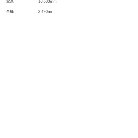
全長
10,600mm
全幅
2,490mm
全高
3,520mm
ホイールベース
5,315mm
最小回転半径
/
駆動方式
4WS(前輪後輪独立４輪操舵）
15,020kg
車輌総重量
ポンプ
/
Pevious
Next
ご依頼・ご相談はこちら