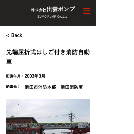
出雲ポンプ
株式会社
IZUMO PUMP Co.,Ltd.
< Back
先端屈折式はしご付き消防自動
車
2003年3月
配備年月：
​納車先：
浜田市消防本部 浜田消防署