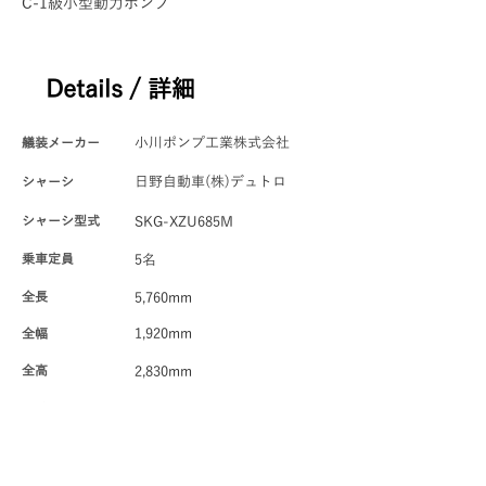
C-1級小型動力ポンプ
Details / 詳細
艤装メーカー
小川ポンプ工業株式会社
シャーシ
日野自動車(株)デュトロ
シャーシ型式
SKG-XZU685M
​乗車定員
5名
全長
5,760mm
全幅
1,920mm
全高
2,830mm
ホイールベース
2,800mm
最小回転半径
6.0m
駆動方式
4WD