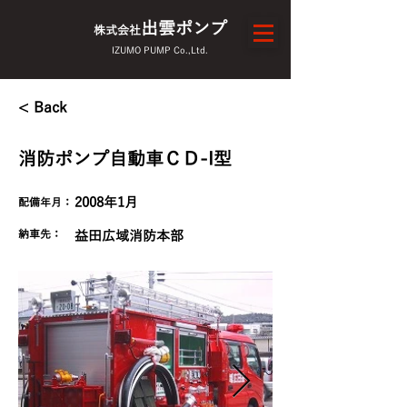
出雲ポンプ
株式会社
IZUMO PUMP Co.,Ltd.
< Back
消防ポンプ自動車ＣＤ-I型
2008年1月
配備年月：
​納車先：
益田広域消防本部