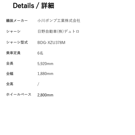
Details / 詳細
艤装メーカー
小川ポンプ工業株式会社
シャーシ
日野自動車(株)デュトロ
シャーシ型式
BDG-XZU378M
​乗車定員
6名
全長
5,920mm
全幅
1,880mm
全高
/
ホイールベース
2,800mm
最小回転半径
6.0m
駆動方式
4WD
5,250kg
車輌総重量